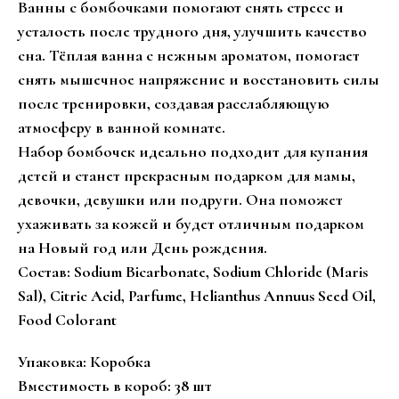
Ванны с бомбочками помогают снять стресс и
усталость после трудного дня, улучшить качество
сна. Тёплая ванна с нежным ароматом, помогает
снять мышечное напряжение и восстановить силы
после тренировки, создавая расслабляющую
атмосферу в ванной комнате.
Набор бомбочек идеально подходит для купания
детей и станет прекрасным подарком для мамы,
девочки, девушки или подруги. Она поможет
ухаживать за кожей и будет отличным подарком
на Новый год или День рождения.
Состав: Sodium Bicarbonate, Sodium Chloride (Maris
Sal), Citric Acid, Parfume, Helianthus Annuus Seed Oil,
Food Colorant
Упаковка: Коробка
Вместимость в короб: 38 шт