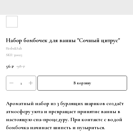
Набор бомбочек для ванны "Сочный цитрус"
Herbs&Salt
SKU:
320023
56
98
₽
₽
В корзину
Ароматный набор из 3 бурлящих шариков создаёт
атмосферу уюта и превращает принятие ванны в
настоящую спа-процедуру. При контакте с водой
бомбочка начинает шипеть и пузыриться.