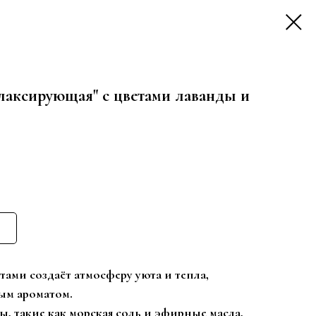
лаксирующая" с цветами лаванды и
тами создаёт атмосферу уюта и тепла,
ым ароматом.
, такие как морская соль и эфирные масла,