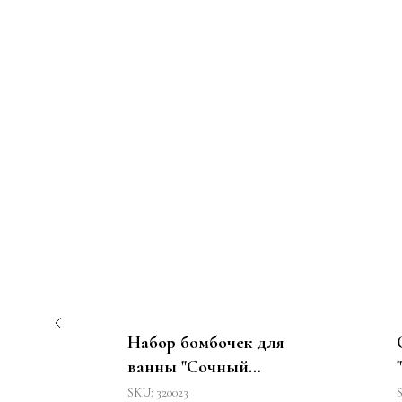
очек
Набор бомбочек для
 в
ванны "Сочный
цитрус"
SKU:
320023