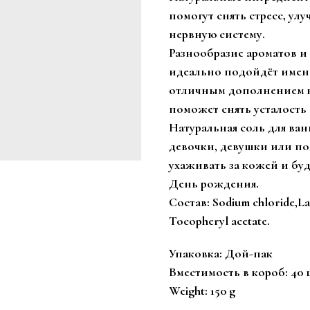
помогут снять стресс, у
нервную систему.
Разнообразие ароматов и 
идеально подойдёт именн
отличным дополнением к 
поможет снять усталость
Натуральная соль для ва
девочки, девушки или по
ухаживать за кожей и бу
День рождения.
Состав: Sodium chloride,La
Tocopheryl acetate.
Упаковка: Дой-пак
Вместимость в короб: 40 
Weight: 150 g