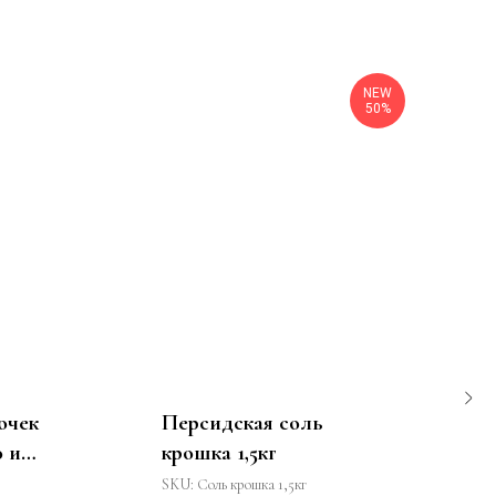
NEW
50%
очек
Персидская соль
 и
крошка 1,5кг
SKU:
Соль крошка 1,5кг