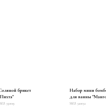
Соляной брикет
Набор мини бомб
"Пихта"
для ванны "Манго
бергамот" 18 шт.
SKU:
350019
SKU:
320032