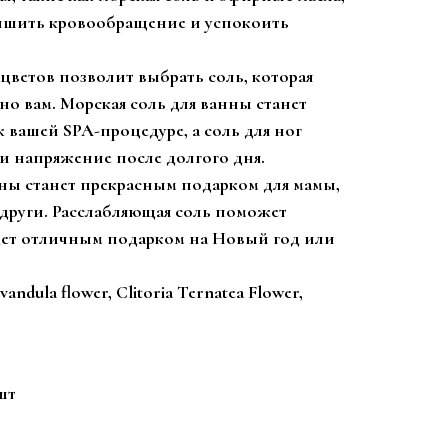
лучшить кровообращение и успокоить
цветов позволит выбрать соль, которая
о вам. Морская соль для ванны станет
вашей SPA-процедуре, а соль для ног
 и напряжение после долгого дня.
нны станет прекрасным подарком для мамы,
други. Расслабляющая соль поможет
дет отличным подарком на Новый год или
vandula flower, Clitoria Ternatea Flower,
шт