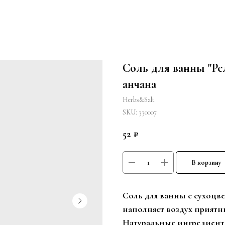
Соль для ванны "Ре
анчана
Herbs&Salt
SKU:
330007
52
₽
В корзину
Соль для ванны с сухоцве
наполняет воздух приятн
Натуральные ингредиенты