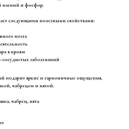
й магний и фосфор.
адает следующими полезными свойствами:
вного мозга
еятельность
ара в крови
о-сосудистых заболеваний
ай подарит яркие и гармоничные ощущения,
шкой, чабрецом и мятой.
шка, чабрец, мята
шт