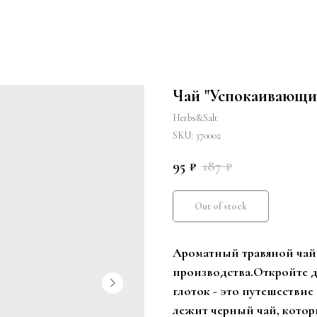
Чай "Успокаивающ
Herbs&Salt
SKU:
370002
95
187
₽
₽
Out of stock
Ароматный травяной чай
производства.
Откройте д
глоток - это путешествие 
лежит черный чай, кото