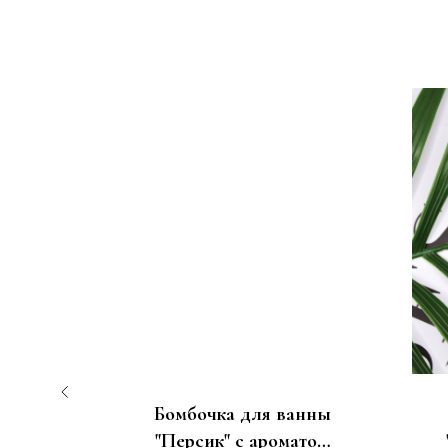
ни
Бомбочка для ванны
"Персик" с ароматом