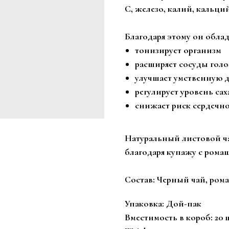
С, железо, калий, кальци
Благодаря этому он обл
тонизирует организм
расширяет сосуды голо
улучшает умственную д
регулирует уровень сах
снижает риск сердечн
Натуральный листовой ч
благодаря купажу с рома
Состав: Черный чай, рома
Упаковка: Дой-пак
Вместимость в короб: 20 